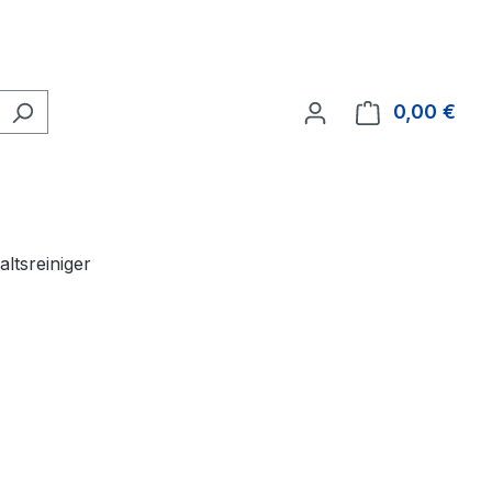
0,00 €
Ware
altsreiniger