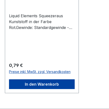
Liquid Elements Squeezeraus
Kunststoff in der Farbe
Rot.Gewinde: Standardgewinde -
Geeignet für alle Liquid Elements
Flaschen.
Regulärer Preis:
0,79 €
Preise inkl. MwSt. zzgl. Versandkosten
In den Warenkorb